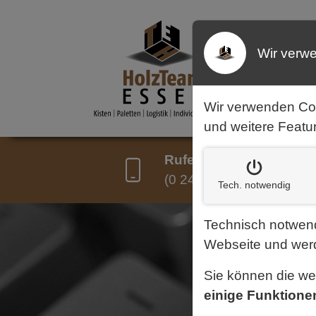
Wir verw
START
EITE
Wir verwenden Co
und weitere Featu
Rufen Sie uns an:
(0 24 28) 80 13 33
Tech. notw
endig
Technisch notwend
Webseite und werd
Sie können die w
einige Funktione