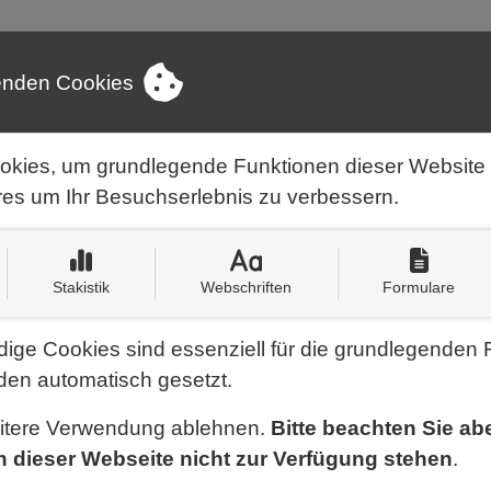
enden Cookies
S
STELLENANG
UNTERNEHMEN
LEI
EBOTE
okies, um grundlegende Funktionen dieser Website
res um Ihr Besuchserlebnis zu verbessern.
Schreiben Sie uns:
Kontaktinform
info@holzteam-esser.de
Stakistik
Webschriften
Formulare
ige Cookies sind essenziell für die grundlegenden 
en automatisch gesetzt.
eitere Verwendung ablehnen.
Bitte beachten Sie ab
n dieser Webseite nicht zur Verfügung stehen
.